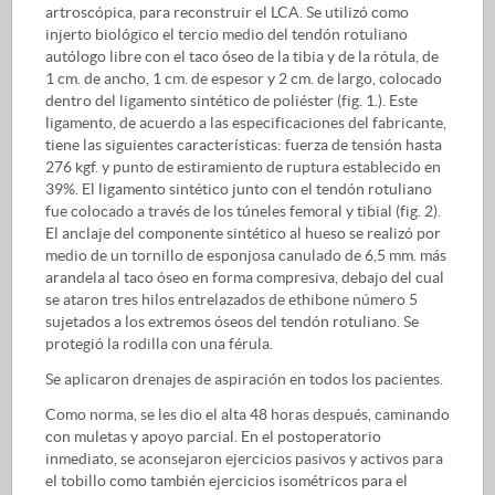
artroscópica, para reconstruir el LCA. Se utilizó como
injerto biológico el tercio medio del tendón rotuliano
autólogo libre con el taco óseo de la tibia y de la rótula, de
1 cm. de ancho, 1 cm. de espesor y 2 cm. de largo, colocado
dentro del ligamento sintético de poliéster (fig. 1.). Este
ligamento, de acuerdo a las especificaciones del fabricante,
tiene las siguientes características: fuerza de tensión hasta
276 kgf. y punto de estiramiento de ruptura establecido en
39%. El ligamento sintético junto con el tendón rotuliano
fue colocado a través de los túneles femoral y tibial (fig. 2).
El anclaje del componente sintético al hueso se realizó por
medio de un tornillo de esponjosa canulado de 6,5 mm. más
arandela al taco óseo en forma compresiva, debajo del cual
se ataron tres hilos entrelazados de ethibone número 5
sujetados a los extremos óseos del tendón rotuliano. Se
protegió la rodilla con una férula.
Se aplicaron drenajes de aspiración en todos los pacientes.
Como norma, se les dio el alta 48 horas después, caminando
con muletas y apoyo parcial. En el postoperatorio
inmediato, se aconsejaron ejercicios pasivos y activos para
el tobillo como también ejercicios isométricos para el