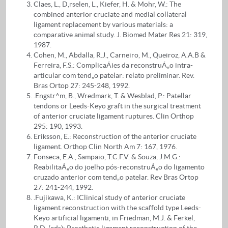
Claes, L., D,rselen, L., Kiefer, H. & Mohr, W.: The
combined anterior cruciate and medial collateral
ligament replacement by various materials: a
comparative animal study. J. Biomed Mater Res 21: 319,
1987.
Cohen, M., Abdalla, R.J., Carneiro, M., Queiroz, A.A.B &
Ferreira, F.S.: ComplicaÁies da reconstruÁ„o intra-
articular com tend„o patelar: relato preliminar. Rev.
Bras Ortop 27: 245-248, 1992.
.Engstr^m, B., Wredmark, T. & Wesblad, P.: Patellar
tendons or Leeds-Keyo graft in the surgical treatment
of anterior cruciate ligament ruptures. Clin Orthop
295: 190, 1993.
Eriksson, E.: Reconstruction of the anterior cruciate
ligament. Orthop Clin North Am 7: 167, 1976.
Fonseca, E.A., Sampaio, T.C.F.V. & Souza, J.M.G.:
ReabilitaÁ„o do joelho pós-reconstruÁ„o do ligamento
cruzado anterior com tend„o patelar. Rev Bras Ortop
27: 241-244, 1992.
.Fujikawa, K.: IClinical study of anterior cruciate
ligament reconstruction with the scaffold type Leeds-
Keyo artificial ligamenti, in Friedman, M.J. & Ferkel,
R.D. (eds): Prosthetic ligament reconstruction of the