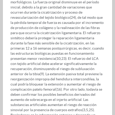
morfológicos. La fuerza original disminuye en el período
inicial, debido a la gran cantidad de variaciones que
ocurren durante la cicatrización y proceso de
revascularización del tejido biológico(24), de tal modo que
la pérdida temporal de fuerza es causada por el incremento
de producción de colágeno y la realineación de las fibras
para que ocurra la cicatrización ligamentaria. El refuerzo
sintético debería proteger la reparación ligamentaria
durante la fase más sensible de la cicatrización, en las
primeras 12 a 16 semanas postquirúrgicas, es decir, cuando
las estructuras biológicas puestas en funcionamiento
presentan menor resistencia(10,23). El refuerzo del LCA
con tejido artificial debe acelerar significativamente la
recuperación, disminuyendo el riesgo de subluxación
anterior de la tibia(9). La extensión pasiva total previene la
reorganización impropia del hendidura intercondilea, la
cual podría bloquear la extensión y aumentar el riesgo de
complicación patelo femoral(16). Por otro lado, todavía se
deben confirmar los posibles beneficios derivados del
aumento de sobrecarga en el injerto artificial. Las
substancias artificiales aumentan el riesgo de reacción
sinovial por la presencia de cuerpos extrafios(3,5,25).
Basándonos en la información anterior y deseando un