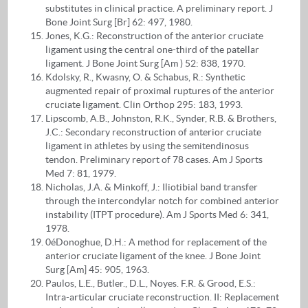
substitutes in clinical practice. A preliminary report. J
Bone Joint Surg [Br] 62: 497, 1980.
Jones, K.G.: Reconstruction of the anterior cruciate
ligament using the central one-third of the patellar
ligament. J Bone Joint Surg [Am ) 52: 838, 1970.
Kdolsky, R., Kwasny, O. & Schabus, R.: Synthetic
augmented repair of proximal ruptures of the anterior
cruciate ligament. Clin Orthop 295: 183, 1993.
Lipscomb, A.B., Johnston, R.K., Synder, R.B. & Brothers,
J.C.: Secondary reconstruction of anterior cruciate
ligament in athletes by using the semitendinosus
tendon. Preliminary report of 78 cases. Am J Sports
Med 7: 81, 1979.
Nicholas, J.A. & Minkoff, J.: Iliotibial band transfer
through the intercondylar notch for combined anterior
instability (ITPT procedure). Am J Sports Med 6: 341,
1978.
0éDonoghue, D.H.: A method for replacement of the
anterior cruciate ligament of the knee. J Bone Joint
Surg [Am] 45: 905, 1963.
Paulos, L.E., Butler., D.L., Noyes. F.R. & Grood, E.S.:
Intra-articular cruciate reconstruction. II: Replacement