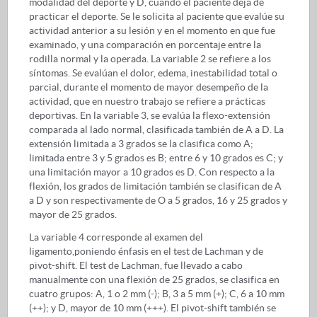
modalidad del deporte y D, cuando el paciente deja de
practicar el deporte. Se le solicita al paciente que evalúe su
actividad anterior a su lesión y en el momento en que fue
examinado, y una comparación en porcentaje entre la
rodilla normal y la operada. La variable 2 se refiere a los
síntomas. Se evalúan el dolor, edema, inestabilidad total o
parcial, durante el momento de mayor desempeño de la
actividad, que en nuestro trabajo se refiere a prácticas
deportivas. En la variable 3, se evalúa la flexo-extensión
comparada al lado normal, clasificada también de A a D. La
extensión limitada a 3 grados se la clasifica como A;
limitada entre 3 y 5 grados es B; entre 6 y 10 grados es C; y
una limitación mayor a 10 grados es D. Con respecto a la
flexión, los grados de limitación también se clasifican de A
a D y son respectivamente de O a 5 grados, 16 y 25 grados y
mayor de 25 grados.
La variable 4 corresponde al examen del
ligamento,poniendo énfasis en el test de Lachman y de
pivot-shift. El test de Lachman, fue llevado a cabo
manualmente con una flexión de 25 grados, se clasifica en
cuatro grupos: A, 1 o 2 mm (-); B, 3 a 5 mm (+); C, 6 a 10 mm
(++); y D, mayor de 10 mm (+++). El pivot-shift también se