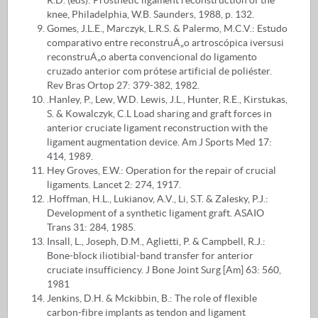
knee, Philadelphia, W.B. Saunders, 1988, p. 132.
Gomes, J.L.E., Marczyk, L.R.S. & Palermo, M.C.V.: Estudo
comparativo entre reconstruÁ„o artroscópica iversusi
reconstruÁ„o aberta convencional do ligamento
cruzado anterior com prótese artificial de poliéster.
Rev Bras Ortop 27: 379-382, 1982.
.Hanley, P., Lew, W.D. Lewis, J.L., Hunter, R.E., Kirstukas,
S. & Kowalczyk, C.L Load sharing and graft forces in
anterior cruciate ligament reconstruction with the
ligament augmentation device. Am J Sports Med 17:
414, 1989.
Hey Groves, E.W.: Operation for the repair of crucial
ligaments. Lancet 2: 274, 1917.
.Hoffman, H.L., Lukianov, A.V., Li, S.T. & Zalesky, P.J.:
Development of a synthetic ligament graft. ASAIO
Trans 31: 284, 1985.
Insall, L., Joseph, D.M., Aglietti, P. & Campbell, R.J.:
Bone-block iliotibial-band transfer for anterior
cruciate insufficiency. J Bone Joint Surg [Am] 63: 560,
1981
Jenkins, D.H. & Mckibbin, B.: The role of flexible
carbon-fibre implants as tendon and ligament