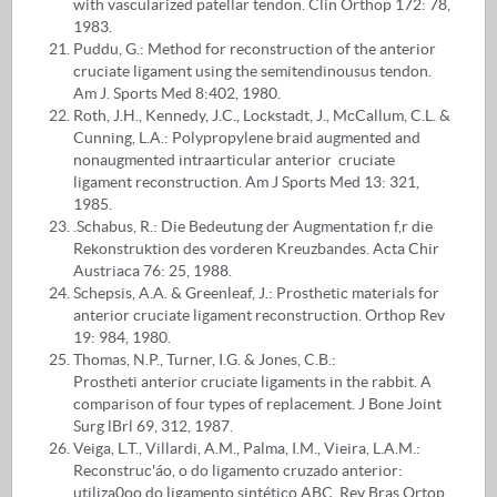
with vascularized patellar tendon. Clin Orthop 172: 78,
1983.
Puddu, G.: Method for reconstruction of the anterior
cruciate ligament using the semitendinousus tendon.
Am J. Sports Med 8:402, 1980.
Roth, J.H., Kennedy, J.C., Lockstadt, J., McCallum, C.L. &
Cunning, L.A.: Polypropylene braid augmented and
nonaugmented intraarticular anterior cruciate
ligament reconstruction. Am J Sports Med 13: 321,
1985.
.Schabus, R.: Die Bedeutung der Augmentation f,r die
Rekonstruktion des vorderen Kreuzbandes. Acta Chir
Austriaca 76: 25, 1988.
Schepsis, A.A. & Greenleaf, J.: Prosthetic materials for
anterior cruciate ligament reconstruction. Orthop Rev
19: 984, 1980.
Thomas, N.P., Turner, I.G. & Jones, C.B.:
Prostheti anterior cruciate ligaments in the rabbit. A
comparison of four types of replacement. J Bone Joint
Surg lBrl 69, 312, 1987.
Veiga, L.T., Villardi, A.M., Palma, I.M., Vieira, L.A.M.:
Reconstruc'áo, o do ligamento cruzado anterior:
utiliza0oo do ligamento sintético ABC. Rev Bras Ortop