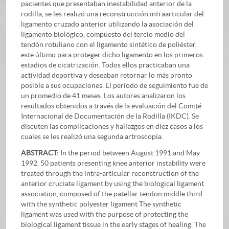
pacientes que presentaban inestabilidad anterior de la
rodilla, se les realizó una reconstrucción intraarticular del
ligamento cruzado anterior utilizando la asociación del
ligamento biológico, compuesto del tercio medio del
tendón rotuliano con el ligamento sintético de poliéster,
este último para proteger dicho ligamento en los primeros
estadios de cicatrización. Todos ellos practicaban una
actividad deportiva y deseaban retornar lo más pronto
posible a sus ocupaciones. El período de seguimiento fue de
un promedio de 41 meses. Los autores analizaron los
resultados obtenidos a través de la evaluación del Comité
Internacional de Documentación de la Rodilla (IKDC). Se
discuten las complicaciones y hallazgos en diez casos a los
cuales se les realizó una segunda artroscopía.
ABSTRACT:
In the period between August 1991 and May
1992, 50 patients presenting knee anterior instability were
treated through the intra-articular reconstruction of the
anterior cruciate ligament by using the biological ligament
association, composed of the patellar tendon middle third
with the synthetic polyester ligament The synthetic
ligament was used with the purpose of protecting the
biological ligament tissue in the early stages of healing. The