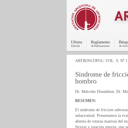
Ultima
Reglamento
Búsq
Edición
de Publicaciones
de Artí
ARTROSCOPIA | VOL. 9, Nº 1 :
Sindrome de fricci
hombro
Dr. Malcolm Donaldson, Dr. Mar
RESUMEN:
El sindrome de friccion subcorac
subacromial. Presentamos la eva
abierta de roturas masivas del m
flexion y rotación interna; que s