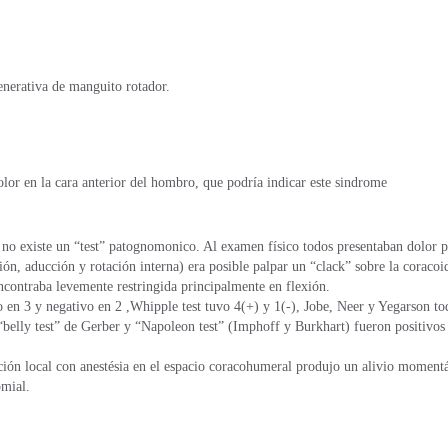
enerativa de manguito rotador.
or en la cara anterior del hombro, que podría indicar este sindrome
 no existe un “test” patognomonico. Al examen físico todos presentaban dolor p
ión, aducción y rotación interna) era posible palpar un “clack” sobre la coracoi
ncontraba levemente restringida principalmente en flexión.
o en 3 y negativo en 2 ,Whipple test tuvo 4(+) y 1(-), Jobe, Neer y Yegarson tod
, “belly test” de Gerber y “Napoleon test” (Imphoff y Burkhart) fueron positivos
ración local con anestésia en el espacio coracohumeral produjo un alivio momentá
omial.