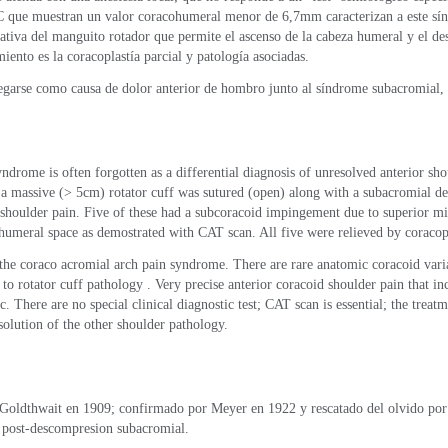
C que muestran un valor coracohumeral menor de 6,7mm caracterizan a este sí
rativa del manguito rotador que permite el ascenso de la cabeza humeral y el d
iento es la coracoplastía parcial y patología asociadas.
egarse como causa de dolor anterior de hombro junto al síndrome subacromial, 
drome is often forgotten as a differential diagnosis of unresolved anterior sh
h a massive (> 5cm) rotator cuff was sutured (open) along with a subacromial d
r shoulder pain. Five of these had a subcoracoid impingement due to superior m
umeral space as demostrated with CAT scan. All five were relieved by coracop
 the coraco acromial arch pain syndrome. There are rare anatomic coracoid varia
 to rotator cuff pathology . Very precise anterior coracoid shoulder pain that in
ic. There are no special clinical diagnostic test; CAT scan is essential; the treat
olution of the other shoulder pathology.
 Goldthwait en 1909; confirmado por Meyer en 1922 y rescatado del olvido po
os post-descompresion subacromial.