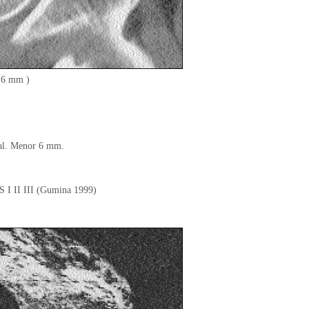
.6 mm )
al. Menor 6 mm.
II III (Gumina 1999)