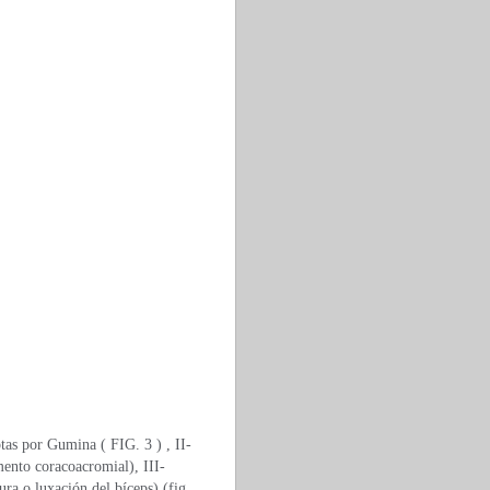
tas por Gumina ( FIG. 3 ) , II-
mento coracoacromial), III-
ura o luxación del bíceps) (fig.