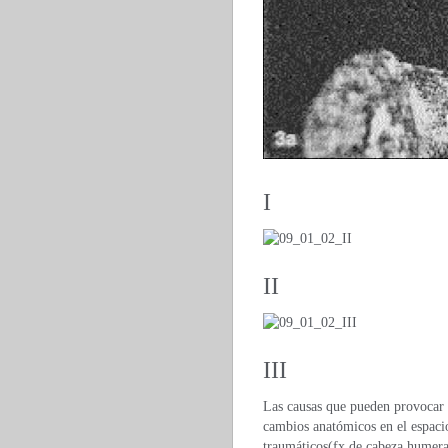
I
II
III
Las causas que pueden provocar u
cambios anatómicos en el espacio
traumáticos(fx.de cabeza humeral,