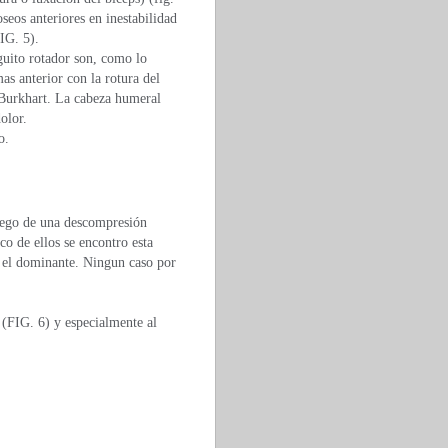
oseos anteriores en inestabilidad
IG. 5).
guito rotador son, como lo
as anterior con la rotura del
 Burkhart. La cabeza humeral
olor.
o.
uego de una descompresión
o de ellos se encontro esta
a el dominante. Ningun caso por
 (FIG. 6) y especialmente al