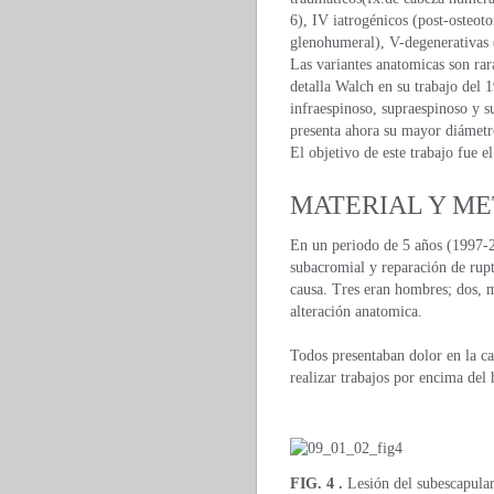
6), IV iatrogénicos (post-osteoto
glenohumeral), V-degenerativas 
Las variantes anatomicas son rar
detalla Walch en su trabajo del 
infraespinoso, supraespinoso y s
presenta ahora su mayor diámetro
El objetivo de este trabajo fue e
MATERIAL Y M
En un periodo de 5 años (1997-2
subacromial y reparación de rupt
causa. Tres eran hombres; dos, 
alteración anatomica.
Todos presentaban dolor en la ca
realizar trabajos por encima del
FIG. 4 .
Lesión del subescapular