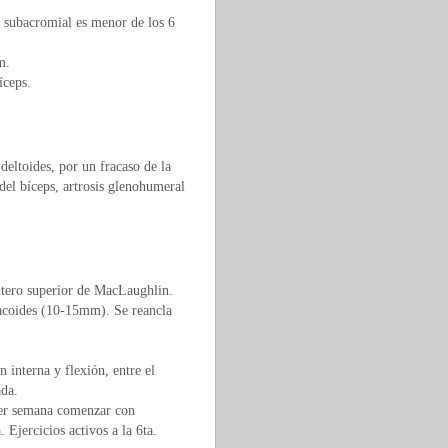
o subacromial es menor de los 6
m.
íceps.
deltoides, por un fracaso de la
del bíceps, artrosis glenohumeral
antero superior de MacLaughlin.
oracoides (10-15mm). Se reancla
 interna y flexión, entre el
ada.
imer semana comenzar con
 Ejercicios activos a la 6ta.