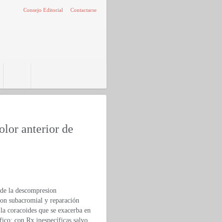
Consejo Editorial
Contactarse
lor anterior de
s de la descompresion
ion subacromial y reparación
 la coracoides que se exacerba en
fico; con Rx inespecíficas salvo