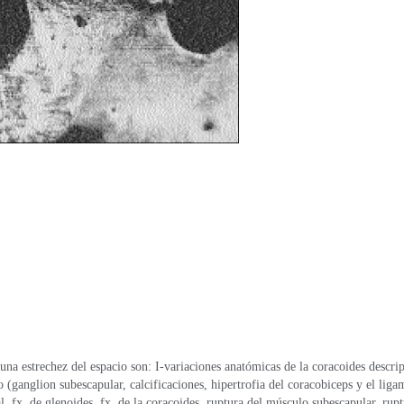
na estrechez del espacio son: I-variaciones anatómicas de la coracoides descrip
 (ganglion subescapular, calcificaciones, hipertrofia del coracobiceps y el liga
 fx. de glenoides, fx. de la coracoides, ruptura del músculo subescapular, rupt