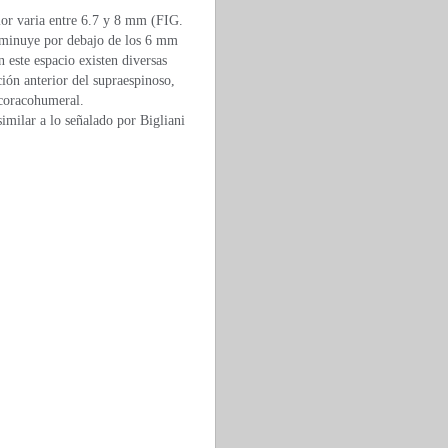
lor varia entre 6.7 y 8 mm (FIG.
isminuye por debajo de los 6 mm
n este espacio existen diversas
ión anterior del supraespinoso,
 coracohumeral.
imilar a lo señalado por Bigliani