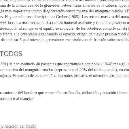
mía de la coracoides, de la glenoides, osteosintesis anterior de la cabeza, topes 
(la mas importante) como degeneración-rotura masiva del manguito rotador. (F
as. Hay un solo caso descripto por Gerber (1985). Las roturas masivas del man
1999, la causa mas frecuente. La cabeza humeral asciende y toma una posición m
ubescapular al romperse el equilibrio muscular de los rotadores como lo señala
 frente a la coracoides estenosando el espacio, origen de mayor presion y del d
l de analizar 5 pacientes que presentaron este sindrome de fricción subcoracoide
ETODOS
001) se han evaluado 40 pacientes que continuaban con dolor (10-48 meses) l
ura masiva del manguito rotador (representan el 20% del total operado); en cinc
mujeres. Promedio de edad 50 años. En todos los casos el miembro afectado er
ra anterior del hombro que aumentaba en flexión, abducción y rotación interna
 hombro o al manejar.
 y luxación del bíceps.