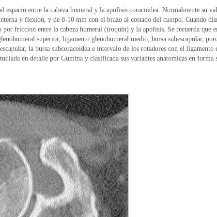
el espacio entre la cabeza humeral y la apofisis coracoidea. Normalmente su va
n interna y flexion, y de 8-10 mm con el brazo al costado del cuerpo. Cuando d
o por friccion entre la cabeza humeral (troquin) y la apofisis. Se recuerda que e
glenohumeral superior, ligamento glenohumeral medio, bursa subescapular, porc
bescapular, la bursa subcoracoidea e intervalo de los rotadores con el ligamento
studiada en detalle por Gumina y clasificada sus variantes anatomicas en forma s