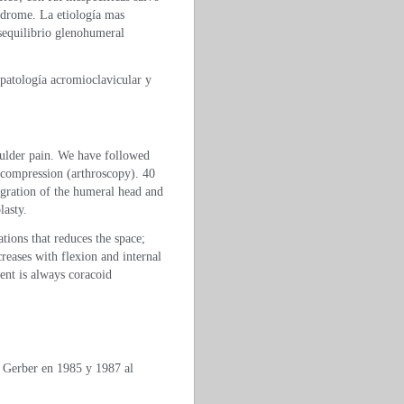
ndrome. La etiología mas
esequilibrio glenohumeral
patología acromioclavicular y
oulder pain. We have followed
ecompression (arthroscopy). 40
igration of the humeral head and
lasty.
tions that reduces the space;
creases with flexion and internal
ment is always coracoid
r Gerber en 1985 y 1987 al