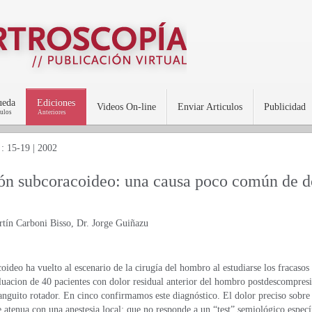
ueda
Ediciones
Videos On-line
Enviar Articulos
Publicidad
culos
Anteriores
 15-19 | 2002
ón subcoracoideo: una causa poco común de do
tín Carboni Bisso, Dr. Jorge Guiñazu
oideo ha vuelto al escenario de la cirugía del hombro al estudiarse los fracaso
luacion de 40 pacientes con dolor residual anterior del hombro postdescompres
anguito rotador. En cinco confirmamos este diagnóstico. El dolor preciso sobre
e atenua con una anestesia local; que no responde a un “test” semiológico especí