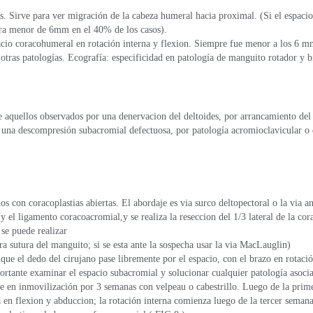
s. Sirve para ver migración de la cabeza humeral hacia proximal. (Si el espaci
ra menor de 6mm en el 40% de los casos).
acio coracohumeral en rotación interna y flexion. Siempre fue menor a los 6 m
otras patologías. Ecografía: especificidad en patología de manguito rotador y b
e aquellos observados por una denervacion del deltoides, por arrancamiento del 
 una descompresión subacromial defectuosa, por patología acromioclavicular o 
os con coracoplastias abiertas. El abordaje es via surco deltopectoral o la via 
 y el ligamento coracoacromial,y se realiza la reseccion del 1/3 lateral de la c
se puede realizar
ra sutura del manguito; si se esta ante la sospecha usar la via MacLauglin)
ue el dedo del cirujano pase libremente por el espacio, con el brazo en rotación
portante examinar el espacio subacromial y solucionar cualquier patología asoci
te en inmovilización por 3 semanas con velpeau o cabestrillo. Luego de la pr
 en flexion y abduccion; la rotación interna comienza luego de la tercer semana.