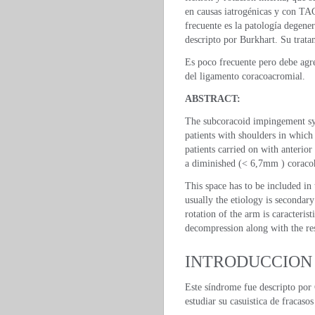
en causas iatrogénicas y con TA
frecuente es la patología degene
descripto por Burkhart. Su tratam
Es poco frecuente pero debe agr
del ligamento coracoacromial.
ABSTRACT:
The subcoracoid impingement syn
patients with shoulders in whic
patients carried on with anterio
a diminished (< 6,7mm ) coracoh
This space has to be included in
usually the etiology is secondary
rotation of the arm is caracterist
decompression along with the res
INTRODUCCION
Este síndrome fue descripto por
estudiar su casuistica de fracas