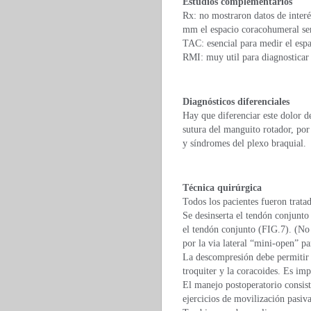
Estudios complementarios
Rx: no mostraron datos de interé
mm el espacio coracohumeral se
TAC: esencial para medir el esp
RMI: muy util para diagnosticar 
Diagnósticos diferenciales
Hay que diferenciar este dolor d
sutura del manguito rotador, por
y síndromes del plexo braquial.
Técnica quirúrgica
Todos los pacientes fueron tratad
Se desinserta el tendón conjunto
el tendón conjunto (FIG.7). (No 
por la via lateral “mini-open” pa
La descompresión debe permitir q
troquiter y la coracoides. Es im
El manejo postoperatorio consis
ejercicios de movilización pasiva