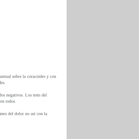
untual sobre la coracoides y con
des.
os negativos. Los tests del
 en todos.
neo del dolor no asi con la