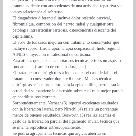
trauma evidente con antecedentes de una actividad repetitiva y a
veces relacionada al sobreuso.
El diagnóstico diferencial incluye dolor referido cervical,
fibromialgia, compresión del nervio radial y cualquier otra
patología intraarticular (artrosis, osteocondritis disecante del
capitellum).
El 75% de los casos mejoran con tratamiento conservador que
incluye reposo, fisioterapia, terapia ocupacional, hielo regional,
AINES e inyección intralesional de cortisona.
Para atletas que pueden cambiar sus técnicas, éste es un aspecto
fundamental (cambio de empuñadura, etc.).
El tratamiento quirúrgico está indicado en el caso de fallar el
tratamiento conservador durante 6 meses. Muchas técnicas
quirúrgicas se han propuesto para la epicondilitis, pero hasta la
actualidad se mantiene la discusión sobre cual es la mejor para la
epicondilitis recalcitrante.
Sorprendentemente, Verhaar (3) reportó excelentes resultados
con la liberación lateral, pero Nirschl (4) relata un porcentaje
menor de buenos resultados. Bosworth (5) realiza además el
gesto de la liberación parcial del ligamento anular, técnica que
se intenta reproducir artroscópicamente.
Se podría agrupar a las técnicas quirúrgicas abiertas en: