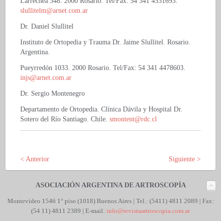
Larrechea 348. 2000 Rosario. Tel/Fax: 54 341 4531693.
slullitelm@arnet.com.ar
Dr. Daniel Slullitel
Instituto de Ortopedia y Trauma Dr. Jaime Slullitel. Rosario.
Argentina.
Pueyrredón 1033. 2000 Rosario. Tel/Fax: 54 341 4478603.
injs@arnet.com.ar
Dr. Sergio Montenegro
Departamento de Ortopedia. Clínica Dávila y Hospital Dr.
Sotero del Río Santiago. Chile.
smontent@rdc.cl
< Anterior
Siguiente >
ASOCIACIÓN ARGENTINA DE ARTROSCOPÍA
Montevideo 1546 1° piso (1018) Buenos Aires |
Tel.: (5411) 4811 2089 | Fax:
(54 11) 4811 2389 | E-mail:
info@revistaartroscopia.com.ar