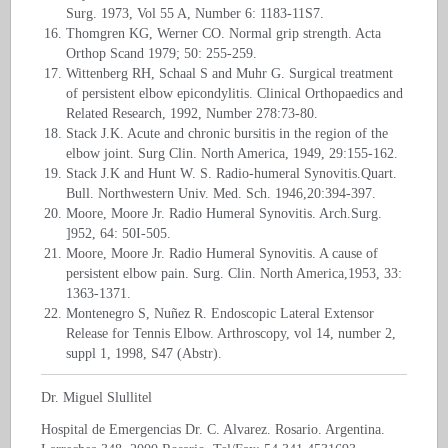
Surg. 1973, Vol 55 A, Number 6: 1183-11S7.
Thomgren KG, Werner CO. Normal grip strength. Acta
Orthop Scand 1979; 50: 255-259.
Wittenberg RH, Schaal S and Muhr G. Surgical treatment
of persistent elbow epicondylitis. Clinical Orthopaedics and
Related Research, 1992, Number 278:73-80.
Stack J.K. Acute and chronic bursitis in the region of the
elbow joint. Surg Clin. North America, 1949, 29:155-162.
Stack J.K and Hunt W. S. Radio-humeral Synovitis.Quart.
Bull. Northwestern Univ. Med. Sch. 1946,20:394-397.
Moore, Moore Jr. Radio Humeral Synovitis. Arch.Surg.
]952, 64: 50I-505.
Moore, Moore Jr. Radio Humeral Synovitis. A cause of
persistent elbow pain. Surg. Clin. North America,1953, 33:
1363-1371.
Montenegro S, Nuñez R. Endoscopic Lateral Extensor
Release for Tennis Elbow. Arthroscopy, vol 14, number 2,
suppl 1, 1998, S47 (Abstr).
Dr. Miguel Slullitel
Hospital de Emergencias Dr. C. Alvarez. Rosario. Argentina.