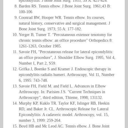
epicondylitis. J Bone Joint Surg. 1953; 3S A: 421-424.
Barden RS. Tennis elbow. J Bone Joint Surg. 1961;43 B:
100-106
Coonrad RW, Hooper WR. Tennis elbow. Its courses,
natural history, conservative and surgical management. J
Bone Joint Surg. 1973; 55 A: 177-182.
Yerger B, Tumer T. “Percutaneous extensor tenotomy for
chronic tennis elbow: an office procedure” Orthopedics 8:
1261-1263, October 1985.
Savoie FH, “Percutaneous release for lateral epicondylitis:
an office procedure”, J. Shoulder Elbow Surg. 1995, Vol 4,
Number I, Part 2, S59.
Grifka J, Boenke S and Kramer J. Endoscopic therapy in
epicondylitis radialis humeri. Arthroscopy, Vol 11, Number
6, 1995: 743-748.
Savoie FH, Field M. and Field L. Advances in Elbow
Arthroscopy. In: Parisien J.S. “Current Techniques in
Arthroscopy”, third edition, Thieme, 1998; 131132.
Murphy KP, Kuklo TR. Taylor KF, Islinger RB, Heekin
RD, and Baker Jr. CL. Arthroscopic Release for Lateral
Epicondylitis: A cadaveric model. Arthroscopy, vol. 15,
number 3, 1999: 259-264.
Boyd HB and Mc Leod AC. Tennis elbow. J. Bone Joint