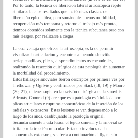
Por lo tanto, la técnica de liberación lateral artroscópica repite
similares buenos resultados que las técnicas clásicas de
liberación epicondílea, pero sumándoles menos morbilidad,
recuperación más temprana y retorno al trabajo más pronto,
tiempos obtenidos solamente con la técnica subcutánea pero con
más riesgos, por realizarse a ciegas.
La otra ventaja que ofrece la artroscopia, es la de permitir
visualizar la articulación y encontrar a menudo sinovitis
periepicondíleas, plicas, desprendimientos osteocondrales,
realizando la resección quirúrgica de esta patología sin aumentar
la morbilidad del procedimiento.
Estos hallazgos sinoviales fueron descriptos por primera vez por
Trethowan y Ogilvie y confirmados por Stack (18, 19) y Moore
(20, 21), quienes sugieren la escisión quirúrgica de la sinovitis.
Además, Coonrad (9) cree que esta patología está iniciada por
plicas articulares y rupturas aponeuróticas de la inserción de los
radiales y extensores. Estas lesiones se van degenerando a lo
largo de los años, desdibujando la patología original.
Secundariamente a esta lesión el tejido sinovial y la sinovial se
irrita por la tracción muscular. Estando involucrada la
aponeurosis extensora, se afecta a continuación el ligamento