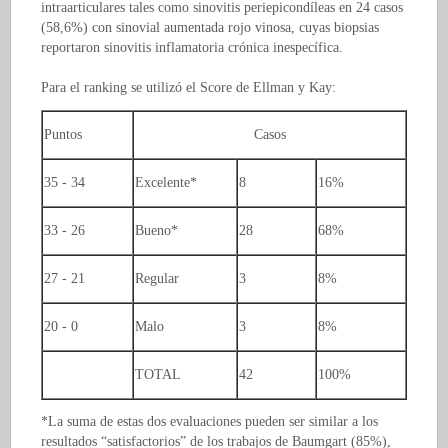
intraarticulares tales como sinovitis periepicondíleas en 24 casos
(58,6%) con sinovial aumentada rojo vinosa, cuyas biopsias
reportaron sinovitis inflamatoria crónica inespecífica.
Para el ranking se utilizó el Score de Ellman y Kay:
Puntos
Casos
35 - 34
Excelente*
8
16%
33 - 26
Bueno*
28
68%
27 - 21
Regular
3
8%
20 - 0
Malo
3
8%
TOTAL
42
100%
*La suma de estas dos evaluaciones pueden ser similar a los
resultados “satisfactorios” de los trabajos de Baumgart (85%),