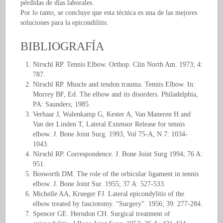
pérdidas de días laborales.
Por lo tanto, se concluye que esta técnica es una de las mejores
soluciones para la epicondilitis.
BIBLIOGRAFÍA
Nirschl RP. Tennis Elbow. Orthop. Clin North Am. 1973; 4:
787.
Nirschl RP. Muscle and tendon trauma. Tennis Elbow. In:
Morrey BF, Ed. The elbow and its disorders. Philadelphia,
PA: Saunders; 1985.
Verhaar J, Walenkamp G, Kester A, Van Maneren H and
Van der Linden T, Lateral Extensor Release for tennis
elbow. J. Bone Joint Surg. 1993, Vol 75-A, N 7: 1034-
1043.
Nirschl RP. Correspondence. J. Bone Joint Surg 1994; 76 A:
951.
Bosworth DM. The role of the orbicular ligament in tennis
elbow. J. Bone Joint Sur. 1955; 37 A: 527-533.
Michelle AA, Krueger FJ. Lateral epicondylitis of the
elbow treated by fasciotomy. “Surgery”. 1956; 39: 277-284.
Spencer GE. Herndon CH. Surgical treatment of