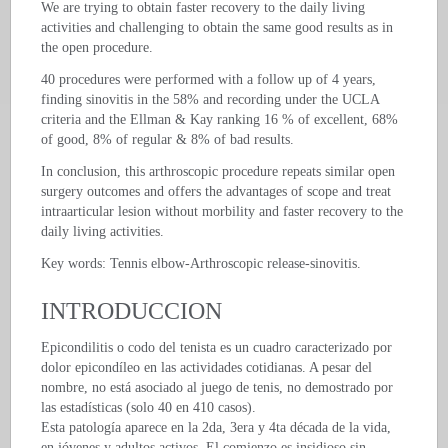
We are trying to obtain faster recovery to the daily living
activities and challenging to obtain the same good results as in
the open procedure.
40 procedures were performed with a follow up of 4 years,
finding sinovitis in the 58% and recording under the UCLA
criteria and the Ellman & Kay ranking 16 % of excellent, 68%
of good, 8% of regular & 8% of bad results.
In conclusion, this arthroscopic procedure repeats similar open
surgery outcomes and offers the advantages of scope and treat
intraarticular lesion without morbility and faster recovery to the
daily living activities.
Key words: Tennis elbow-Arthroscopic release-sinovitis.
INTRODUCCION
Epicondilitis o codo del tenista es un cuadro caracterizado por
dolor epicondíleo en las actividades cotidianas. A pesar del
nombre, no está asociado al juego de tenis, no demostrado por
las estadísticas (solo 40 en 410 casos).
Esta patología aparece en la 2da, 3era y 4ta década de la vida,
en jóvenes y adultos activos. El comienzo es insidioso sin