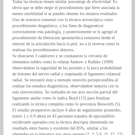
Todas las técnicas tienen similar porcentaje de efectividad. Es
obvio que se debe elegir el procedimiento que lleve asociada la
menor morbilidad si se pueden obtener los mismos resultados.
Uno de nosotros comenzó con la técnica artroscópica como
procedimiento diagnóstico, a los fines de diagnosticar
correctamente esta patología, y posteriormente se le agregó el
procedimiento de liberación aponeurótica extensora desde el
interior de la articulación hacia la piel, no a la inversa como lo
realizan los procedimientos abiertos.
Se disecaron 3 cadáveres y se constataron la cercanía de
elementos nobles como lo relatan Andrew y Kulkko (1999)
observándose la seguridad de los portales y la poca probabilidad
de lesiones del nervio radial y respetando el ligamento colateral
radial. Se encontró muy a menudo sinovitis periepicondílea al
realizar los estudios diagnósticos, observándose mejoría con la
sola sinovectomía. Se realizaba en ese acto sección parcial del
ligamento anular como lo indica Boyd (15) para finalizar
realizando la técnica completa como lo preconiza Bosworth (5).
El estudio prospectivo incluye 4 años de seguimiento promedio,
(entre 1 y 6.9 años) en 43 pacientes tratados de epicondilitis
recidivante operados con la técnica descripta obteniendo un
resultado entre bueno y excelente del 85%, similar a los
obtenidos en la literatura por otros autores (2, 3, 5,6, 11, 15, 17)