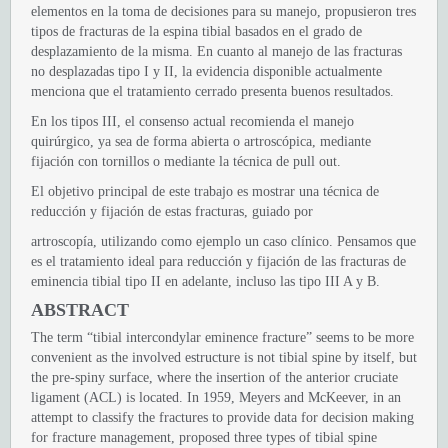
elementos en la toma de decisiones para su manejo, propusieron tres
tipos de fracturas de la espina tibial basados en el grado de
desplazamiento de la misma. En cuanto al manejo de las fracturas
no desplazadas tipo I y II, la evidencia disponible actualmente
menciona que el tratamiento cerrado presenta buenos resultados.
En los tipos III, el consenso actual recomienda el manejo
quirúrgico, ya sea de forma abierta o artroscópica, mediante
fijación con tornillos o mediante la técnica de pull out.
El objetivo principal de este trabajo es mostrar una técnica de
reducción y fijación de estas fracturas, guiado por
artroscopía, utilizando como ejemplo un caso clínico. Pensamos que
es el tratamiento ideal para reducción y fijación de las fracturas de
eminencia tibial tipo II en adelante, incluso las tipo III A y B.
ABSTRACT
The term “tibial intercondylar eminence fracture” seems to be more
convenient as the involved estructure is not tibial spine by itself, but
the pre-spiny surface, where the insertion of the anterior cruciate
ligament (ACL) is located. In 1959, Meyers and McKeever, in an
attempt to classify the fractures to provide data for decision making
for fracture management, proposed three types of tibial spine