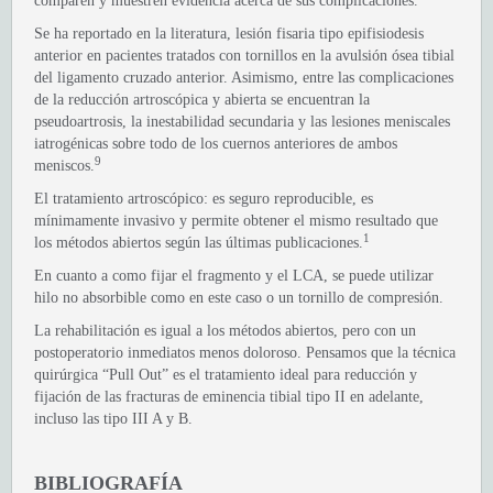
comparen y muestren evidencia acerca de sus complicaciones.
Se ha reportado en la literatura, lesión fisaria tipo epifisiodesis
anterior en pacientes tratados con tornillos en la avulsión ósea tibial
del ligamento cruzado anterior. Asimismo, entre las complicaciones
de la reducción artroscópica y abierta se encuentran la
pseudoartrosis, la inestabilidad secundaria y las lesiones meniscales
iatrogénicas sobre todo de los cuernos anteriores de ambos
9
meniscos.
El tratamiento artroscópico: es seguro reproducible, es
mínimamente invasivo y permite obtener el mismo resultado que
1
los métodos abiertos según las últimas publicaciones.
En cuanto a como fijar el fragmento y el LCA, se puede utilizar
hilo no absorbible como en este caso o un tornillo de compresión.
La rehabilitación es igual a los métodos abiertos, pero con un
postoperatorio inmediatos menos doloroso. Pensamos que la técnica
quirúrgica “Pull Out” es el tratamiento ideal para reducción y
fijación de las fracturas de eminencia tibial tipo II en adelante,
incluso las tipo III A y B.
BIBLIOGRAFÍA