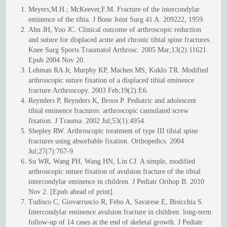
Meyers,M.H.; McKeever,F.M. Fracture of the intercondylar
eminence of the tibia. J Bone Joint Surg 41 A: 209222, 1959.
Ahn JH, Yoo JC. Clinical outcome of arthroscopic reduction
and suture for displaced acute and chronic tibial spine fractures.
Knee Surg Sports Traumatol Arthrosc. 2005 Mar;13(2):11621.
Epub 2004 Nov 20.
Lehman RA Jr, Murphy KP, Machen MS, Kuklo TR. Modified
arthroscopic suture fixation of a displaced tibial eminence
fracture.Arthroscopy. 2003 Feb;19(2):E6.
Reynders P, Reynders K, Broos P. Pediatric and adolescent
tibial eminence fractures: arthroscopic cannulated screw
fixation. J Trauma. 2002 Jul;53(1):4954.
Shepley RW. Arthroscopic treatment of type III tibial spine
fractures using absorbable fixation. Orthopedics. 2004
Jul;27(7):767-9.
Su WR, Wang PH, Wang HN, Lin CJ. A simple, modified
arthroscopic suture fixation of avulsion fracture of the tibial
intercondylar eminence in children. J Pediatr Orthop B. 2010
Nov 2. [Epub ahead of print].
Tudisco C, Giovarruscio R, Febo A, Savarese E, Bisicchia S.
Intercondylar eminence avulsion fracture in children: long-term
follow-up of 14 cases at the end of skeletal growth. J Pediatr