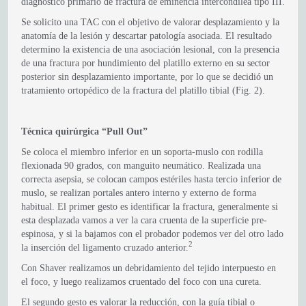
diagnóstico primario de fractura de eminencia intercondilea tipo III.
Se solicito una TAC con el objetivo de valorar desplazamiento y la
anatomía de la lesión y descartar patología asociada. El resultado
determino la existencia de una asociación lesional, con la presencia
de una fractura por hundimiento del platillo externo en su sector
posterior sin desplazamiento importante, por lo que se decidió un
tratamiento ortopédico de la fractura del platillo tibial (Fig. 2).
Técnica quirúrgica “Pull Out”
Se coloca el miembro inferior en un soporta-muslo con rodilla
flexionada 90 grados, con manguito neumático. Realizada una
correcta asepsia, se colocan campos estériles hasta tercio inferior de
muslo, se realizan portales antero interno y externo de forma
habitual. El primer gesto es identificar la fractura, generalmente si
esta desplazada vamos a ver la cara cruenta de la superficie pre-
espinosa, y si la bajamos con el probador podemos ver del otro lado
2
la inserción del ligamento cruzado anterior.
Con Shaver realizamos un debridamiento del tejido interpuesto en
el foco, y luego realizamos cruentado del foco con una cureta.
El segundo gesto es valorar la reducción, con la guía tibial o