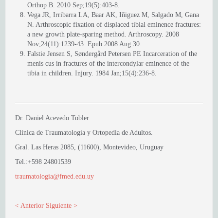
Orthop B. 2010 Sep;19(5):403-8.
Vega JR, Irribarra LA, Baar AK, Iñiguez M, Salgado M, Gana
N. Arthroscopic fixation of displaced tibial eminence fractures:
a new growth plate-sparing method. Arthroscopy. 2008
Nov;24(11):1239-43. Epub 2008 Aug 30.
Falstie Jensen S, Søndergård Petersen PE Incarceration of the
menis cus in fractures of the intercondylar eminence of the
tibia in children. Injury. 1984 Jan;15(4):236-8.
Dr. Daniel Acevedo Tobler
Clínica de Traumatologia y Ortopedia de Adultos.
Gral. Las Heras 2085, (11600), Montevideo, Uruguay
Tel.:+598 24801539
traumatologia@fmed.edu.uy
< Anterior
Siguiente >