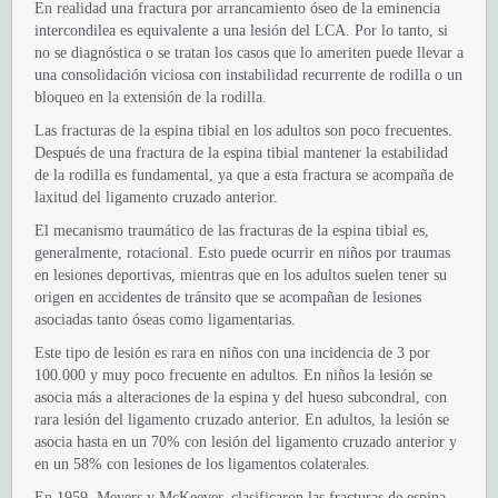
En realidad una fractura por arrancamiento óseo de la eminencia
intercondilea es equivalente a una lesión del LCA. Por lo tanto, si
no se diagnóstica o se tratan los casos que lo ameriten puede llevar a
una consolidación viciosa con instabilidad recurrente de rodilla o un
bloqueo en la extensión de la rodilla.
Las fracturas de la espina tibial en los adultos son poco frecuentes.
Después de una fractura de la espina tibial mantener la estabilidad
de la rodilla es fundamental, ya que a esta fractura se acompaña de
laxitud del ligamento cruzado anterior.
El mecanismo traumático de las fracturas de la espina tibial es,
generalmente, rotacional. Esto puede ocurrir en niños por traumas
en lesiones deportivas, mientras que en los adultos suelen tener su
origen en accidentes de tránsito que se acompañan de lesiones
asociadas tanto óseas como ligamentarias.
Este tipo de lesión es rara en niños con una incidencia de 3 por
100.000 y muy poco frecuente en adultos. En niños la lesión se
asocia más a alteraciones de la espina y del hueso subcondral, con
rara lesión del ligamento cruzado anterior. En adultos, la lesión se
asocia hasta en un 70% con lesión del ligamento cruzado anterior y
en un 58% con lesiones de los ligamentos colaterales.
En 1959, Meyers y McKeever, clasificaron las fracturas de espina