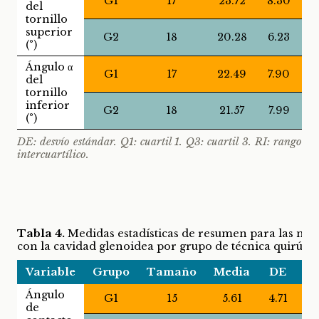
G1
17
23.72
8.30
del
tornillo
superior
G2
18
20.28
6.23
(°)
Ángulo α
G1
17
22.49
7.90
del
tornillo
inferior
G2
18
21.57
7.99
(°)
DE: desvío estándar. Q1: cuartil 1. Q3: cuartil 3. RI: rango
intercuartílico.
Tabla 4.
Medidas estadísticas de resumen para las medi
con la cavidad glenoidea por grupo de técnica quirúrg
Variable
Grupo
Tamaño
Media
DE
M
Ángulo
G1
15
5.61
4.71
de