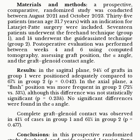
Materials and methods:
a prospective,
comparative, randomized study was conducted
between August 2021 and October 2023. Thirty-five
patients (mean age 31.7 years) with an indication for
Latarjet-Patte surgery were included. Seventeen
patients underwent the freehand technique (group
1), and 18 underwent the guideassisted technique
(group 2). Postoperative evaluation was performed
between weeks 4 and 6 using computed
tomography, assessing graft position, the α angle,
and the graft–glenoid contact angle.
Results:
in the sagittal plane, 94% of grafts in
group 1 were positioned adequately compared to
67% in group 2 (p = 0.042). In the axial plane, a
“flush” position was more frequent in group 2 (72%
vs. 53%), although this difference was not statistically
significant (p = 0.238). No significant differences
were found in the α angle.
Complete graft–glenoid contact was observed
in 41% of cases in group 1 and 61% in group 2 (p =
0.477).
Conclusions:
in this prospective randomized