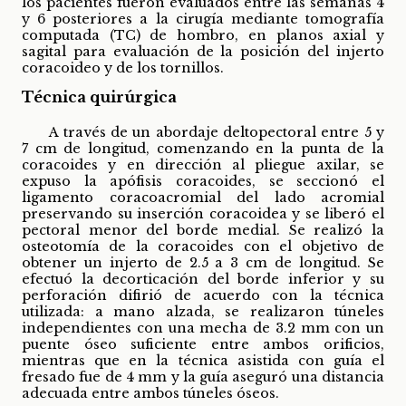
los pacientes fueron evaluados entre las semanas 4
y 6 posteriores a la cirugía mediante tomografía
computada (TC) de hombro, en planos axial y
sagital para evaluación de la posición del injerto
coracoideo y de los tornillos.
Técnica quirúrgica
A través de un abordaje deltopectoral entre 5 y
7 cm de longitud, comenzando en la punta de la
coracoides y en dirección al pliegue axilar, se
expuso la apófisis coracoides, se seccionó el
ligamento coracoacromial del lado acromial
preservando su inserción coracoidea y se liberó el
pectoral menor del borde medial. Se realizó la
osteotomía de la coracoides con el objetivo de
obtener un injerto de 2.5 a 3 cm de longitud. Se
efectuó la decorticación del borde inferior y su
perforación difirió de acuerdo con la técnica
utilizada: a mano alzada, se realizaron túneles
independientes con una mecha de 3.2 mm con un
puente óseo suficiente entre ambos orificios,
mientras que en la técnica asistida con guía el
fresado fue de 4 mm y la guía aseguró una distancia
adecuada entre ambos túneles óseos.