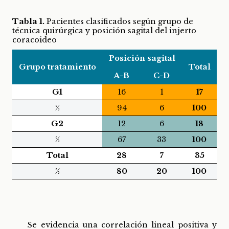
Tabla 1.
Pacientes clasificados según grupo de
técnica quirúrgica y posición sagital del injerto
coracoideo
Posición sagital
Grupo tratamiento
Total
A-B
C-D
G1
16
1
17
%
94
6
100
G2
12
6
18
%
67
33
100
Total
28
7
35
%
80
20
100
Se evidencia una correlación lineal positiva y