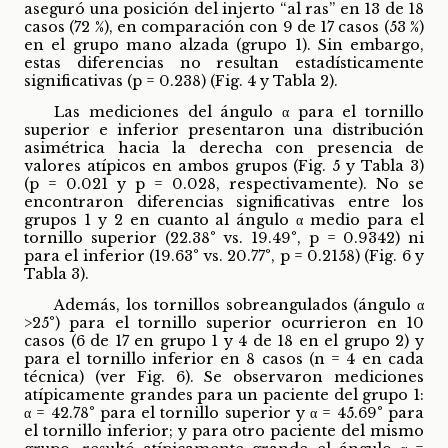
aseguró una posición del injerto “al ras” en 13 de 18
casos (72 %), en comparación con 9 de 17 casos (53 %)
en el grupo mano alzada (grupo 1). Sin embargo,
estas diferencias no resultan estadísticamente
significativas (p = 0.238) (Fig. 4 y Tabla 2).
Las mediciones del ángulo α para el tornillo
superior e inferior presentaron una distribución
asimétrica hacia la derecha con presencia de
valores atípicos en ambos grupos (Fig. 5 y Tabla 3)
(p = 0.021 y p = 0.028, respectivamente). No se
encontraron diferencias significativas entre los
grupos 1 y 2 en cuanto al ángulo α medio para el
tornillo superior (22.38° vs. 19.49°, p = 0.9342) ni
para el inferior (19.63° vs. 20.77°, p = 0.2158) (Fig. 6 y
Tabla 3).
Además, los tornillos sobreangulados (ángulo α
>25°) para el tornillo superior ocurrieron en 10
casos (6 de 17 en grupo 1 y 4 de 18 en el grupo 2) y
para el tornillo inferior en 8 casos (n = 4 en cada
técnica) (ver Fig. 6). Se observaron mediciones
atípicamente grandes para un paciente del grupo 1:
α = 42.78° para el tornillo superior y α = 45.69° para
el tornillo inferior; y para otro paciente del mismo