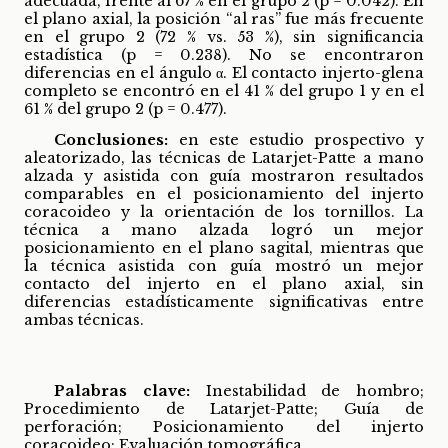
adecuada, frente al 67 % en el grupo 2 (p = 0.042). En
el plano axial, la posición “al ras” fue más frecuente
en el grupo 2 (72 % vs. 53 %), sin significancia
estadística (p = 0.238). No se encontraron
diferencias en el ángulo α. El contacto injerto-glena
completo se encontró en el 41 % del grupo 1 y en el
61 % del grupo 2 (p = 0.477).
Conclusiones:
en este estudio prospectivo y
aleatorizado, las técnicas de Latarjet-Patte a mano
alzada y asistida con guía mostraron resultados
comparables en el posicionamiento del injerto
coracoideo y la orientación de los tornillos. La
técnica a mano alzada logró un mejor
posicionamiento en el plano sagital, mientras que
la técnica asistida con guía mostró un mejor
contacto del injerto en el plano axial, sin
diferencias estadísticamente significativas entre
ambas técnicas.
Palabras clave:
Inestabilidad de hombro;
Procedimiento de Latarjet-Patte; Guía de
perforación; Posicionamiento del injerto
coracoideo; Evaluación tomográfica