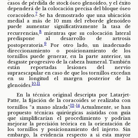
casos de pérdida de stock óseo glenoideo, y el éxito
dependerá de la colocación precisa del bloque óseo
7
coracoideo.
Se ha demostrado que una ubicación
medial a más de 10 mm del reborde glenoideo
puede aumentar significativamente la tasa de
8
recurrencias,
mientras que su colocación lateral
predispone al desarrollo de artrosis
9
postoperatoria.
Por otro lado, un inadecuado
direccionamiento o posicionamiento de los
tornillos puede generar, en la parte anterior, un
desgaste progresivo de la cabeza humeral. También
están reportadas lesiones del nervio
supraescapular en caso de que los tornillos excedan
en su longitud el margen posterior de la
10
,
11
glenoides.
En la técnica original descripta por Latarjet-
Patte, la fijación de la coracoides se realizaba con
12
-
14
tornillos “a mano alzada”.
Actualmente, se han
propuesto técnicas quirúrgicas asistidas con guía
que simplificarían el procedimiento y podrían
mejorar la precisión teórica en la orientación de
los tornillos y posicionamiento del injerto. Sin
embargo, la evidencia respecto a si esta mayor