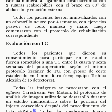
cápsula humeral al ligamento coracoacromial con
2 suturas reabsorbibles, con el brazo en 30° de
abducción y rotación externa.
Todos los pacientes fueron inmovilizados con
un cabestrillo neutro por 4 semanas, con ejercicios
pasivos de codo, muñeca y mano. Luego
comenzaron con el protocolo de rehabilitación
correspondiente.
Evaluación con TC
Todos los pacientes que dieron su
consentimiento para participar en el estudio
fueron sometidos a una TC entre la cuarta y sexta
semanas del postoperatorio, según el mismo
protocolo (escáner de TC, con grosor de corte
establecido en 1 mm, filtro óseo; equipo Toshiba
Alexión de 16 detectores).
Todas las imágenes se procesaron con el
software
Carestream Vue Motion. El protocolo de
análisis de imagen utilizado se desarrolló durante
un estudio multicéntrico sobre la posición del
injerto coracoideo después del procedimiento de
16
Latarjet-Patte.
Todas las mediciones fueron