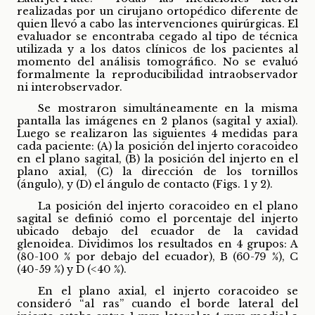
realizadas por un cirujano ortopédico diferente de
quien llevó a cabo las intervenciones quirúrgicas. El
evaluador se encontraba cegado al tipo de técnica
utilizada y a los datos clínicos de los pacientes al
momento del análisis tomográfico. No se evaluó
formalmente la reproducibilidad intraobservador
ni interobservador.
Se mostraron simultáneamente en la misma
pantalla las imágenes en 2 planos (sagital y axial).
Luego se realizaron las siguientes 4 medidas para
cada paciente: (A) la posición del injerto coracoideo
en el plano sagital, (B) la posición del injerto en el
plano axial, (C) la dirección de los tornillos
(ángulo), y (D) el ángulo de contacto (Figs. 1 y 2).
La posición del injerto coracoideo en el plano
sagital se definió como el porcentaje del injerto
ubicado debajo del ecuador de la cavidad
glenoidea. Dividimos los resultados en 4 grupos: A
(80-100 % por debajo del ecuador), B (60-79 %), C
(40-59 %) y D (<40 %).
En el plano axial, el injerto coracoideo se
consideró “al ras” cuando el borde lateral del