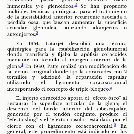
2
humerales y/o glenoideos.
Se han propuesto
múltiples técnicas quirúrgicas para el tratamiento
de la inestabilidad anterior recurrente asociada a
pérdida ósea, que buscan aumentar la superficie
articular glenoidea, utilizando aloinjertos o
3
autoinjertos.
En 1954, Latarjet describió una técnica
quirúrgica para la estabilización glenohumeral
donde transfería y fijaba la apófisis coracoides
mediante un tornillo al margen anterior de la
4
glena.
En 1980, Patte realizó una modificación de
la técnica original donde fijó la coracoides con 2
tornillos y adicionó la reparación capsular
utilizando el ligamento coracoacromial
5
incorporando el concepto de triple-bloqueo.
El injerto coracoideo aporta el “efecto óseo” al
restaurar la superficie articular de la glena; el
descenso del borde inferior del subescapular,
generado por el tendón conjunto, produce el
“efecto sling”; y el “efecto capsular” está dado por el
6
cierre con el ligamento coracoacromial.
En
general, este procedimiento está indicado en los