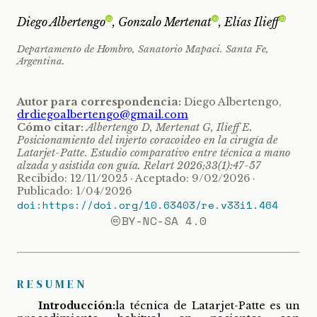
Diego Albertengo
, Gonzalo Mertenat
, Elías Ilieff
ID
ID
ID
Departamento de Hombro, Sanatorio Mapaci. Santa Fe,
Argentina.
Autor para correspondencia:
Diego Albertengo,
drdiegoalbertengo@gmail.com
Cómo citar:
Albertengo D, Mertenat G, Ilieff E.
Posicionamiento del injerto coracoideo en la cirugía de
Latarjet-Patte. Estudio comparativo entre técnica a mano
alzada y asistida con guía. Relart 2026;33(1):47-57
Recibido: 12/11/2025 · Aceptado: 9/02/2026 ·
Publicado: 1/04/2026
doi:https://doi.org/10.63403/re.v33i1.464
BY-NC-SA 4.0
RESUMEN
Introducción:
la técnica de Latarjet-Patte es un