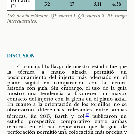
contacto
G2
17
5.11
4.58
(°)
DE: desvío estándar. Q1: cuartil 1. Q3: cuartil 3. RI: rango
intercuartílico.
DISCUSIÓN
El principal hallazgo de nuestro estudio fue que
la técnica a mano alzada permitió un
posicionamiento del injerto más adecuado en el
plano sagital en comparación con la técnica
asistida con guía. Sin embargo, el uso de la guía
mostró una tendencia a favorecer un mayor
contacto del injerto con la glena en el plano axial.
En cuanto a la orientación de los tornillos, no se
observaron diferencias relevantes entre ambas
17
técnicas. En 2017, Barth y col.
publicaron un
estudio prospectivo comparativo entre ambas
técnicas en el cual reportaron que la guía de
perforación permitió una colocación más precisa y