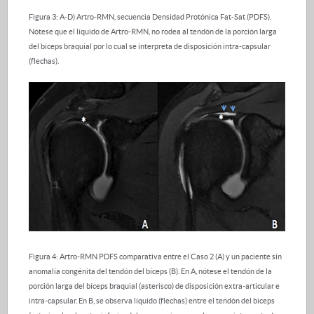
Figura 3: A-D) Artro-RMN, secuencia Densidad Protónica Fat-Sat (PDFS).
Nótese que el líquido de Artro-RMN, no rodea al tendón de la porción larga
del bíceps braquial por lo cual se interpreta de disposición intra-capsular
(flechas).
Figura 4: Artro-RMN PDFS comparativa entre el Caso 2 (A) y un paciente sin
anomalía congénita del tendón del bíceps (B). En A, nótese el tendón de la
porción larga del bíceps braquial (asterisco) de disposición extra-articular e
intra-capsular. En B, se observa líquido (flechas) entre el tendón del bíceps