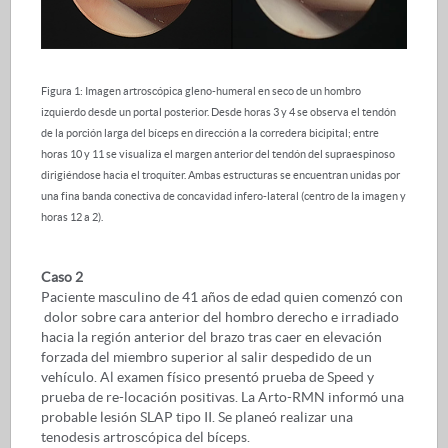
Figura 1: Imagen artroscópica gleno-humeral en seco de un hombro
izquierdo desde un portal posterior. Desde horas 3 y 4 se observa el tendón
de la porción larga del bíceps en dirección a la corredera bicipital; entre
horas 10 y 11 se visualiza el margen anterior del tendón del supraespinoso
dirigiéndose hacia el troquíter. Ambas estructuras se encuentran unidas por
una fina banda conectiva de concavidad infero-lateral (centro de la imagen y
horas 12 a 2).
Caso 2
Paciente masculino de 41 años de edad quien comenzó con
dolor sobre cara anterior del hombro derecho e irradiado
hacia la región anterior del brazo tras caer en elevación
forzada del miembro superior al salir despedido de un
vehículo. Al examen físico presentó prueba de Speed y
prueba de re-locación positivas. La Arto-RMN informó una
probable lesión SLAP tipo II. Se planeó realizar una
tenodesis artroscópica del bíceps.