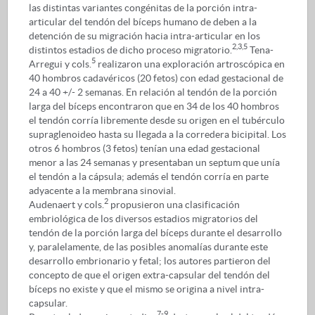
las distintas variantes congénitas de la porción intra-
articular del tendón del bíceps humano de deben a la
detención de su migración hacia intra-articular en los
2,3,5
distintos estadios de dicho proceso migratorio.
Tena-
5
Arregui y cols.
realizaron una exploración artroscópica en
40 hombros cadavéricos (20 fetos) con edad gestacional de
24 a 40 +/- 2 semanas. En relación al tendón de la porción
larga del bíceps encontraron que en 34 de los 40 hombros
el tendón corría libremente desde su origen en el tubérculo
supraglenoideo hasta su llegada a la corredera bicipital. Los
otros 6 hombros (3 fetos) tenían una edad gestacional
menor a las 24 semanas y presentaban un septum que unía
el tendón a la cápsula; además el tendón corría en parte
adyacente a la membrana sinovial.
2
Audenaert y cols.
propusieron una clasificación
embriológica de los diversos estadios migratorios del
tendón de la porción larga del bíceps durante el desarrollo
y, paralelamente, de las posibles anomalías durante este
desarrollo embrionario y fetal; los autores partieron del
concepto de que el origen extra-capsular del tendón del
bíceps no existe y que el mismo se origina a nivel intra-
capsular.
7-9