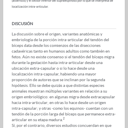
(asterisco) y el sector inferior del supraespinoso por lo que se interpreta de
localización intra-articular.
DISCUSIÓN
La discusión sobre el origen, variantes anatómicas y
embriología de la porción intra-articular del tendón del
bíceps data desde los comienzos de las disecciones
cadavéricas tanto en humanos adultos como también en
fetos. Aún no existe consenso si el tendón del bíceps migra
durante la gestación hasta intra-articular desde una
ubicación extra-capsular o si lo hace desde una
localización intra-capsular, habiendo una mayor
proporción de autores que se inclinan por la segunda
hipótesis. Ello se debe quizás a que distintas especies
animales muestran múltiples variantes en relación a su
origen embriológico: en algunas migra desde extracapsular
hacia intra-articular; en otras lo hace desde un origen
intra-capsular; y otras -como los equinos- cuentan con un
tendón de la porción larga del bíceps que permanece extra-
2
articular en su etapa madura.
Sí, por el contrario, diversos estudios concuerdan en que