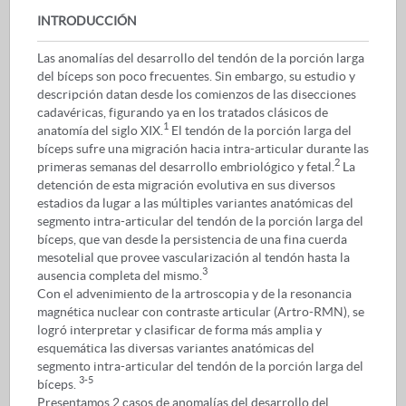
INTRODUCCIÓN
Las anomalías del desarrollo del tendón de la porción larga
del bíceps son poco frecuentes. Sin embargo, su estudio y
descripción datan desde los comienzos de las disecciones
cadavéricas, figurando ya en los tratados clásicos de
1
anatomía del siglo XIX.
El tendón de la porción larga del
bíceps sufre una migración hacia intra-articular durante las
2
primeras semanas del desarrollo embriológico y fetal.
La
detención de esta migración evolutiva en sus diversos
estadios da lugar a las múltiples variantes anatómicas del
segmento intra-articular del tendón de la porción larga del
bíceps, que van desde la persistencia de una fina cuerda
mesotelial que provee vascularización al tendón hasta la
3
ausencia completa del mismo.
Con el advenimiento de la artroscopia y de la resonancia
magnética nuclear con contraste articular (Artro-RMN), se
logró interpretar y clasificar de forma más amplia y
esquemática las diversas variantes anatómicas del
segmento intra-articular del tendón de la porción larga del
3-5
bíceps.
Presentamos 2 casos de anomalías del desarrollo del