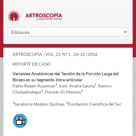
ARTROSCOPIA | VOL. 23, Nº 1 : 26-32 | 2016
REPORTE DE CASO
Variantes Anatómicas del Tendón de la Porción Larga del
Bíceps en su Segmento Intra-articular
1
1
Pablo Rubén Rupenian
, Instr. Analía Gauna
, Ramiro
2
2
Chobadindegui
, Damián Di Memmo
1
2
Sanatorio Modelo Quilmes.
Fundación Científica del Sur.