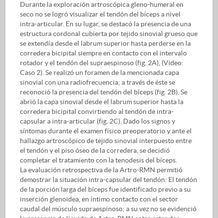
Durante la exploración artroscópica gleno-humeral en
seco no se logró visualizar el tendón del bíceps a nivel
intra-articular. En su lugar, se destacó la presencia de una
estructura cordonal cubierta por tejido sinovial grueso que
se extendía desde el labrum superior hasta perderse en la
corredera bicipital siempre en contacto con el intervalo
rotador y el tendón del supraespinoso (fig. 2A), (Video:
Caso 2). Se realizó un foramen de la mencionada capa
sinovial con una radiofrecuencia; a través de éste se
reconoció la presencia del tendón del bíceps (fig. 2B). Se
abrió la capa sinovial desde el labrum superior hasta la
corredera bicipital convirtiendo al tendón de intra-
capsular a intra-articular (fig. 2C). Dado los signos y
síntomas durante el examen físico preoperatorio y ante el
hallazgo artroscópico de tejido sinovial interpuesto entre
el tendón y el piso óseo de la corredera, se decidió
completar el tratamiento con la tenodesis del bíceps.
La evaluación retrospectiva de la Artro-RMN permitió
demostrar la situación intra-capsular del tendón: El tendón
de la porción larga del bíceps fue identificado previo a su
inserción glenoidea, en íntimo contacto con el sector
caudal del músculo supraespinoso; a su vez no se evidenció