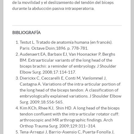
de la movilidad y el deslizamiento del tendón del bíceps
durante la abducción pasiva intraoperatoria.
BIBLIOGRAFÍA
Testut L. Tratado de anatomía humana (en francés).
Paris: Octave Doin;1896. p. 778-781.
Audenaert EA, Barbaix EJ, Van Hoonacker P, Berghs
BM. Extraarticular variants of the long head of the
biceps brachii: a reminder of embryology. J Shoulder
Elbow Surg. 2008;17:114-117.
Dierickx C, Ceccarelli E, Conti M, Vanlommel J,
Castagna A. Variations of the intra-articular portion of
the long head of the biceps tendon: A classification of
embryologically explained variations. J Shoulder Elbow
Surg. 2009;18:556-565.
Kim KCh, Rhee KJ, Shin HD. A long head of the biceps
tendon confluent with the intra-articular rotator cuff:
arthroscopic and MR arthrographic findings. Arch
Orthop Trauma Surg. 2009;129:311–314.
Tena-Arregui J, Barrio-Asensio C, Puerta-Fonolla J,