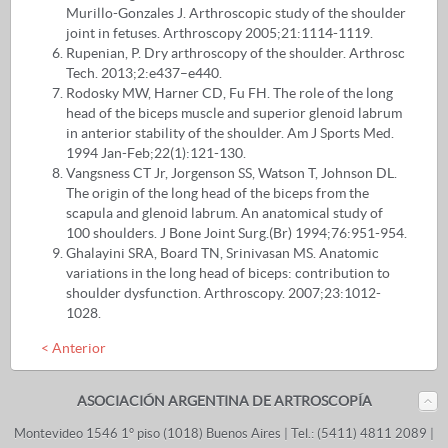
Murillo-Gonzales J. Arthroscopic study of the shoulder
joint in fetuses. Arthroscopy 2005;21:1114-1119.
Rupenian, P. Dry arthroscopy of the shoulder. Arthrosc
Tech. 2013;2:e437–e440.
Rodosky MW, Harner CD, Fu FH. The role of the long
head of the biceps muscle and superior glenoid labrum
in anterior stability of the shoulder. Am J Sports Med.
1994 Jan-Feb;22(1):121-130.
Vangsness CT Jr, Jorgenson SS, Watson T, Johnson DL.
The origin of the long head of the biceps from the
scapula and glenoid labrum. An anatomical study of
100 shoulders. J Bone Joint Surg.(Br) 1994;76:951-954.
Ghalayini SRA, Board TN, Srinivasan MS. Anatomic
variations in the long head of biceps: contribution to
shoulder dysfunction. Arthroscopy. 2007;23:1012-
1028.
< Anterior
ASOCIACIÓN ARGENTINA DE ARTROSCOPÍA
Montevideo 1546 1° piso (1018) Buenos Aires |
Tel.: (5411) 4811 2089 |