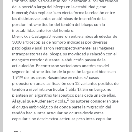
Por otro lado, varios estudios
destacan el rol del tendón
de la porción larga del bíceps en la estabilidad gleno-
humeral; ésto explicaría en cierta forma la relación entre
las distintas variantes anatómicas de inserción de la
porción intra-articular del tendón del bíceps con la
inestabilidad anterior del hombro.
Dierickx y Castagna3 reunieron entre ambos alrededor de
3000 artroscopias de hombro indicadas por diversas
patologías y analizaron retrospectivamente las imágenes
intraoperatorias del bíceps, su movilidad y relación con el
manguito rotador durante la abducción pasiva de la
articulación. Encontraron variaciones anatómicas del
segmento intra-articular de la porción larga del bíceps en
1,91% de los casos. Basándose en estos 57 casos
propusieron una clasificación con 12 variantes posibles del
tendón a nivel intra-articular (Tabla 1). Sin embargo, no
plantean un algoritmo terapéutico para cada una de ellas.
2
Al igual que Audenaert y cols.,
los autores consideran que
el origen embriológico de donde parte la migración del
tendón hacia intra-articular no ocurre desde extra-
capsular sino desde extra-articular pero intra-capsular.