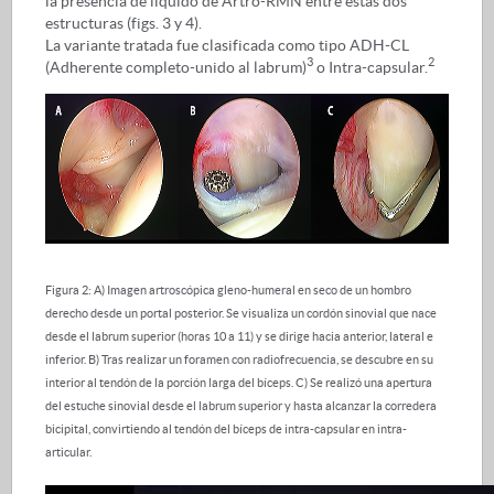
la presencia de líquido de Artro-RMN entre estas dos
estructuras (figs. 3 y 4).
La variante tratada fue clasificada como tipo ADH-CL
3
2
(Adherente completo-unido al labrum)
o Intra-capsular.
Figura 2: A) Imagen artroscópica gleno-humeral en seco de un hombro
derecho desde un portal posterior. Se visualiza un cordón sinovial que nace
desde el labrum superior (horas 10 a 11) y se dirige hacia anterior, lateral e
inferior. B) Tras realizar un foramen con radiofrecuencia, se descubre en su
interior al tendón de la porción larga del bíceps. C) Se realizó una apertura
del estuche sinovial desde el labrum superior y hasta alcanzar la corredera
bicipital, convirtiendo al tendón del bíceps de intra-capsular en intra-
articular.