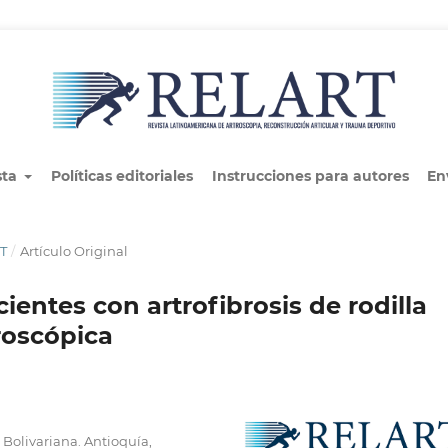
sta
Políticas editoriales
Instrucciones para autores
En
RT
/
Artículo Original
ientes con artrofibrosis de rodilla
troscópica
 Bolivariana. Antioquía,