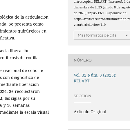
artroscópica. RELART [Internet]. 1 d
diciembre de 2025 [citado 8 de agost
de 2026];32(3):213-9. Disponible en:
ológica de la articulación,
https://revistarelart.com/index.php/r
rada. Se presenta como
vista/article/view/410
imientos quirúrgicos en
Más formatos de cita
ficativa.
as la liberación
ofibrosis de rodilla.
NÚMERO
servacional de cohorte
Vol. 32 Núm. 3 (2025):
s con diagnóstico de
RELART
 mediante liberación
2024. Se recolectaron
SECCIÓN
, las siglas por su
, 6 y 16 semanas
Artículo Original
 mediante la escala visual