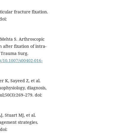
icular fracture fixation.
doi:
J, Mehta S. Arthroscopic
after fixation of intra-
p Trauma Surg.
g/10.1007/s00402-016-
r K, Sayeed Z, et al.
hophysiology, diagnosis,
l;50(3):269–279. doi:
 Stuart MJ, et al.
agement strategies.
doi: