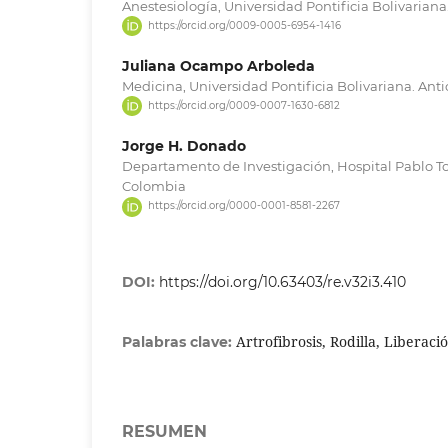
Anestesiología, Universidad Pontificia Bolivarian
https://orcid.org/0009-0005-6954-1416
Juliana Ocampo Arboleda
Medicina, Universidad Pontificia Bolivariana. Ant
https://orcid.org/0009-0007-1630-6812
Jorge H. Donado
Departamento de Investigación, Hospital Pablo To
Colombia
https://orcid.org/0000-0001-8581-2267
DOI:
https://doi.org/10.63403/re.v32i3.410
Artrofibrosis, Rodilla, Liberació
Palabras clave:
RESUMEN