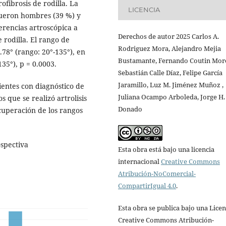
ofibrosis de rodilla. La
LICENCIA
fueron hombres (39 %) y
erencias artroscópica a
Derechos de autor 2025 Carlos A.
e rodilla. El rango de
Rodriguez Mora, Alejandro Mejia
78° (rango: 20°-135°), en
Bustamante, Fernando Coutin Mor
135°), p = 0.0003.
Sebastián Calle Díaz, Felipe García
Jaramillo, Luz M. Jiménez Muñoz ,
cientes con diagnóstico de
Juliana Ocampo Arboleda, Jorge H.
s que se realizó artrolisis
Donado
ecuperación de los rangos
ospectiva
Esta obra está bajo una licencia
internacional
Creative Commons
Atribución-NoComercial-
CompartirIgual 4.0
.
Esta obra se publica bajo una Licen
Creative Commons Atribución-