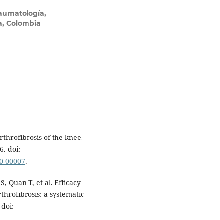
raumatología,
ía, Colombia
throfibrosis of the knee.
. doi:
00-00007
.
, Quan T, et al. Efficacy
rthrofibrosis: a systematic
 doi: