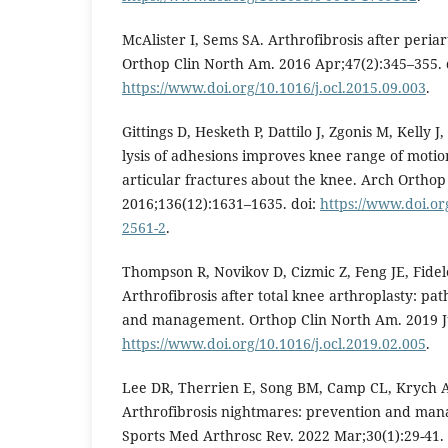
McAlister I, Sems SA. Arthrofibrosis after periart
Orthop Clin North Am. 2016 Apr;47(2):345–355. 
https://www.doi.org/10.1016/j.ocl.2015.09.003
.
Gittings D, Hesketh P, Dattilo J, Zgonis M, Kelly 
lysis of adhesions improves knee range of motion 
articular fractures about the knee. Arch Ortho
2016;136(12):1631–1635. doi:
https://www.doi.or
2561-2
.
Thompson R, Novikov D, Cizmic Z, Feng JE, Fidele
Arthrofibrosis after total knee arthroplasty: pat
and management. Orthop Clin North Am. 2019 Ju
https://www.doi.org/10.1016/j.ocl.2019.02.005
.
Lee DR, Therrien E, Song BM, Camp CL, Krych AJ,
Arthrofibrosis nightmares: prevention and man
Sports Med Arthrosc Rev. 2022 Mar;30(1):29-41. 