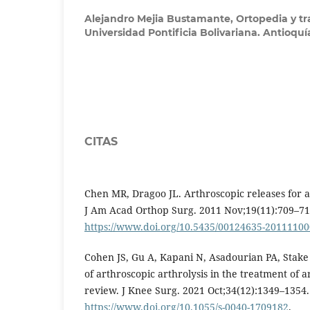
Alejandro Mejia Bustamante,
Ortopedia y t
Universidad Pontificia Bolivariana. Antioqu
CITAS
Chen MR, Dragoo JL. Arthroscopic releases for ar
J Am Acad Orthop Surg. 2011 Nov;19(11):709–716
https://www.doi.org/10.5435/00124635-2011110
Cohen JS, Gu A, Kapani N, Asadourian PA, Stake S
of arthroscopic arthrolysis in the treatment of a
review. J Knee Surg. 2021 Oct;34(12):1349–1354.
https://www.doi.org/10.1055/s-0040-1709182
.