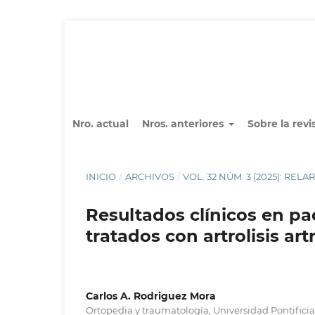
Nro. actual
Nros. anteriores
Sobre la revi
INICIO
/
ARCHIVOS
/
VOL. 32 NÚM. 3 (2025): RELA
Resultados clínicos en pac
tratados con artrolisis ar
Carlos A. Rodriguez Mora
Ortopedia y traumatología, Universidad Pontificia