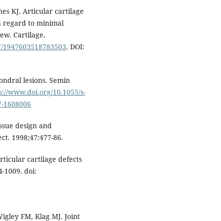
nes KJ. Articular cartilage
h regard to minimal
iew. Cartilage.
77/1947603518783503
. DOI:
ondral lesions. Semin
s://www.doi.org/10.1055/s-
37-1608006
issue design and
ct. 1998;47:477-86.
ticular cartilage defects
4-1009. doi:
gley FM, Klag MJ. Joint