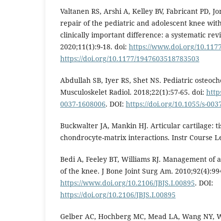
Valtanen RS, Arshi A, Kelley BV, Fabricant PD, Jo
repair of the pediatric and adolescent knee wit
clinically important difference: a systematic rev
2020;11(1):9-18. doi:
https://www.doi.org/10.11
https://doi.org/10.1177/1947603518783503
Abdullah SB, Iyer RS, Shet NS. Pediatric osteoch
Musculoskelet Radiol. 2018;22(1):57-65. doi:
http
0037-1608006
. DOI:
https://doi.org/10.1055/s-00
Buckwalter JA, Mankin HJ. Articular cartilage: t
chondrocyte-matrix interactions. Instr Course Le
Bedi A, Feeley BT, Williams RJ. Management of ar
of the knee. J Bone Joint Surg Am. 2010;92(4):99
https://www.doi.org/10.2106/JBJS.I.00895
. DOI:
https://doi.org/10.2106/JBJS.I.00895
Gelber AC, Hochberg MC, Mead LA, Wang NY, Wi