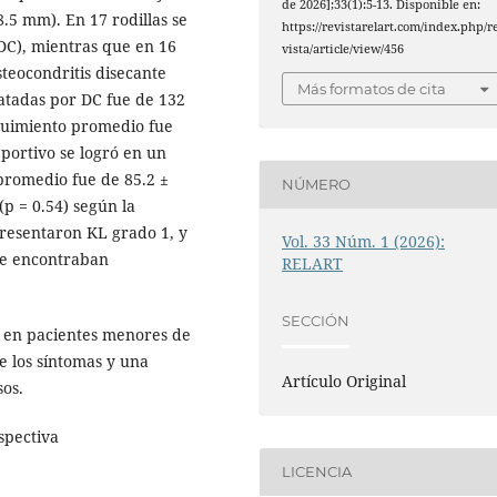
de 2026];33(1):5-13. Disponible en:
.5 mm). En 17 rodillas se
https://revistarelart.com/index.php/r
DC), mientras que en 16
vista/article/view/456
osteocondritis disecante
Más formatos de cita
ratadas por DC fue de 132
guimiento promedio fue
eportivo se logró en un
omedio fue de 85.2 ±
NÚMERO
(p = 0.54) según la
 presentaron KL grado 1, y
Vol. 33 Núm. 1 (2026):
 se encontraban
RELART
SECCIÓN
o en pacientes menores de
de los síntomas y una
Artículo Original
sos.
ospectiva
LICENCIA