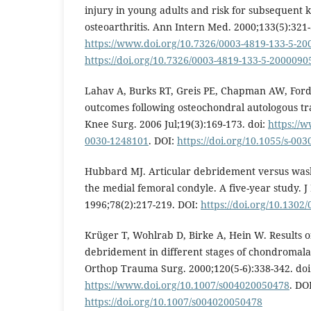
injury in young adults and risk for subsequent 
osteoarthritis. Ann Intern Med. 2000;133(5):321-
https://www.doi.org/10.7326/0003-4819-133-5-2
https://doi.org/10.7326/0003-4819-133-5-200009
Lahav A, Burks RT, Greis PE, Chapman AW, Ford 
outcomes following osteochondral autologous tra
Knee Surg. 2006 Jul;19(3):169-173. doi:
https://w
0030-1248101
. DOI:
https://doi.org/10.1055/s-00
Hubbard MJ. Articular debridement versus wash
the medial femoral condyle. A five-year study. J
1996;78(2):217-219. DOI:
https://doi.org/10.130
Krüger T, Wohlrab D, Birke A, Hein W. Results of
debridement in different stages of chondromalac
Orthop Trauma Surg. 2000;120(5-6):338-342. doi
https://www.doi.org/10.1007/s004020050478
. DOI
https://doi.org/10.1007/s004020050478