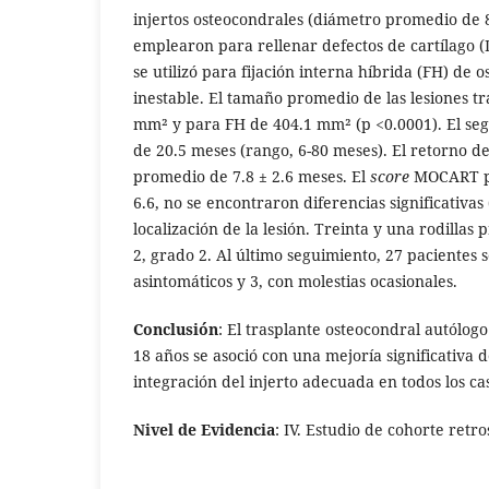
injertos osteocondrales (diámetro promedio de 8
emplearon para rellenar defectos de cartílago (
se utilizó para fijación interna híbrida (FH) de 
inestable. El tamaño promedio de las lesiones t
mm² y para FH de 404.1 mm² (p <0.0001). El se
de 20.5 meses (rango, 6-80 meses). El retorno d
promedio de 7.8 ± 2.6 meses. El
score
MOCART pr
6.6, no se encontraron diferencias significativas 
localización de la lesión. Treinta y una rodillas
2, grado 2. Al último seguimiento, 27 pacientes
asintomáticos y 3, con molestias ocasionales.
Conclusión
: El trasplante osteocondral autólog
18 años se asoció con una mejoría significativa 
integración del injerto adecuada en todos los ca
Nivel de Evidencia
: IV. Estudio de cohorte retr