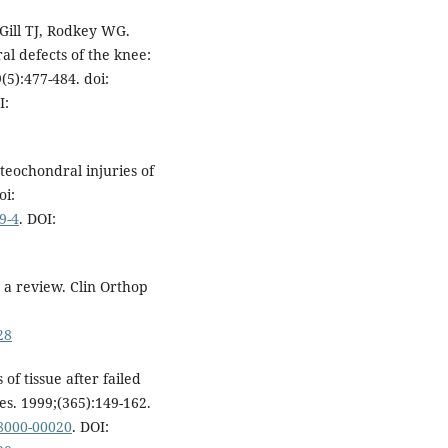
Gill TJ, Rodkey WG.
l defects of the knee:
(5):477-484. doi:
I:
teochondral injuries of
oi:
9-4
. DOI:
 a review. Clin Orthop
28
of tissue after failed
es. 1999;(365):149-162.
8000-00020
. DOI: