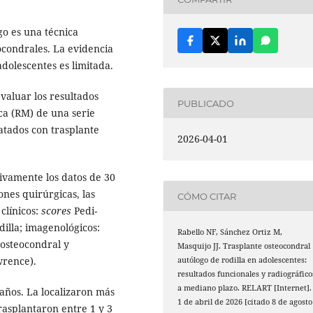
go es una técnica
ocondrales. La evidencia
adolescentes es limitada.
evaluar los resultados
PUBLICADO
ica (RM) de una serie
atados con trasplante
2026-04-01
tivamente los datos de 30
ones quirúrgicas, las
CÓMO CITAR
clínicos:
scores
Pedi-
dilla; imagenológicos:
Rabello NF, Sánchez Ortiz M,
 osteocondral y
Masquijo JJ. Trasplante osteocondral
wrence).
autólogo de rodilla en adolescentes:
resultados funcionales y radiográfico
a mediano plazo. RELART [Internet].
 años. La localizaron más
1 de abril de 2026 [citado 8 de agosto
rasplantaron entre 1 y 3