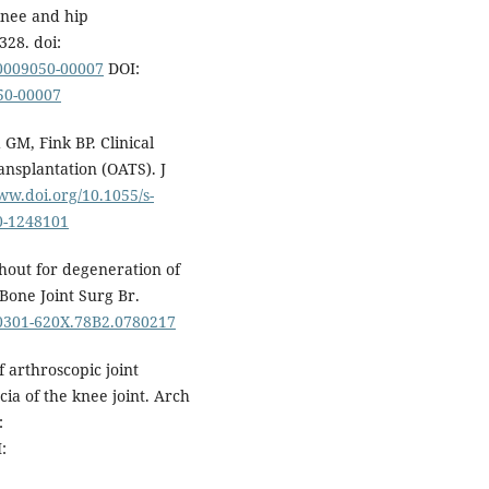
knee and hip
328. doi:
00009050-00007
DOI:
050-00007
GM, Fink BP. Clinical
nsplantation (OATS). J
ww.doi.org/10.1055/s-
30-1248101
out for degeneration of
 Bone Joint Surg Br.
2/0301-620X.78B2.0780217
 arthroscopic joint
ia of the knee joint. Arch
:
: