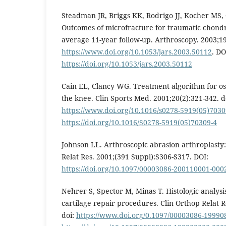
Steadman JR, Briggs KK, Rodrigo JJ, Kocher MS, 
Outcomes of microfracture for traumatic chondra
average 11-year follow-up. Arthroscopy. 2003;19
https://www.doi.org/10.1053/jars.2003.50112
. DO
https://doi.org/10.1053/jars.2003.50112
Cain EL, Clancy WG. Treatment algorithm for os
the knee. Clin Sports Med. 2001;20(2):321-342. d
https://www.doi.org/10.1016/s0278-5919(05)7030
https://doi.org/10.1016/S0278-5919(05)70309-4
Johnson LL. Arthroscopic abrasion arthroplasty:
Relat Res. 2001;(391 Suppl):S306-S317. DOI:
https://doi.org/10.1097/00003086-200110001-000
Nehrer S, Spector M, Minas T. Histologic analysis 
cartilage repair procedures. Clin Orthop Relat R
doi:
https://www.doi.org/0.1097/00003086-19990