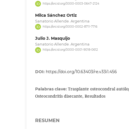
https://orcid.org/0000-0003-0647-2124
Milca Sánchez Ortiz
Sanatorio Allende. Argentina
https://orcid.org/0000-0002-8711-7716
Julio J. Masquijo
Sanatorio Allende. Argentina
https://orcid.org/0000-0001-9018-0612
DOI:
https://doi.org/10.63403/re.v33i1.456
Trasplante osteocondral autólog
Palabras clave:
Osteocondritis disecante, Resultados
RESUMEN