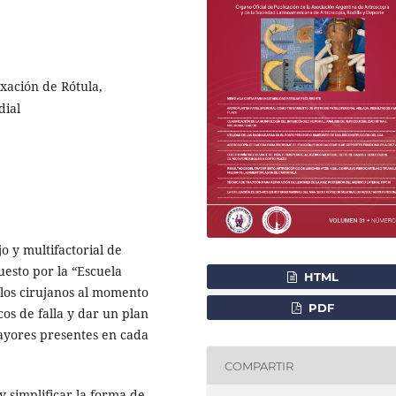
ación de Rótula,
dial
o y multifactorial de
uesto por la “Escuela
HTML
 los cirujanos al momento
PDF
cos de falla y dar un plan
mayores presentes en cada
COMPARTIR
 y simplificar la forma de