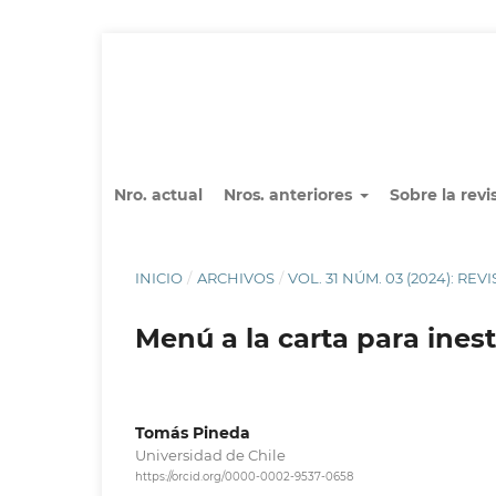
Nro. actual
Nros. anteriores
Sobre la revi
INICIO
/
ARCHIVOS
/
VOL. 31 NÚM. 03 (2024): R
Menú a la carta para inest
Tomás Pineda
Universidad de Chile
https://orcid.org/0000-0002-9537-0658