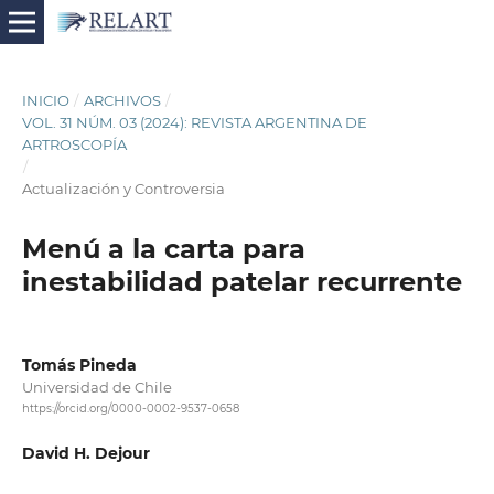
INICIO
/
ARCHIVOS
/
VOL. 31 NÚM. 03 (2024): REVISTA ARGENTINA DE
ARTROSCOPÍA
/
Actualización y Controversia
Menú a la carta para
inestabilidad patelar recurrente
Tomás Pineda
Universidad de Chile
https://orcid.org/0000-0002-9537-0658
David H. Dejour